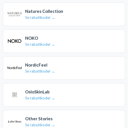
Natures Collection
Se rabattkoder →
NOKO
Se rabattkoder →
NordicFeel
Se rabattkoder →
OsloSkinLab
Se rabattkoder →
Other Stories
Se rabattkoder →