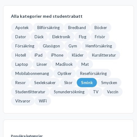
Alla kategorier med studentrabatt
Apotek
Bilförsäkring
Bredband
Böcker
Dator
Däck
Elektronik
Flyg
Frisör
Försäkring
Glasögon
Gym
Hemförsäkring
Hotell
iPad
iPhone
Kläder
Kurslitteratur
Laptop
Linser
MacBook
Mat
Mobilabonnemang
Optiker
Reseförsäkring
Resor
Sexleksaker
Skor
Smink
Smycken
Studentlitteratur
Synundersökning
TV
Vaccin
Vitvaror
WiFi
Populära kategorier