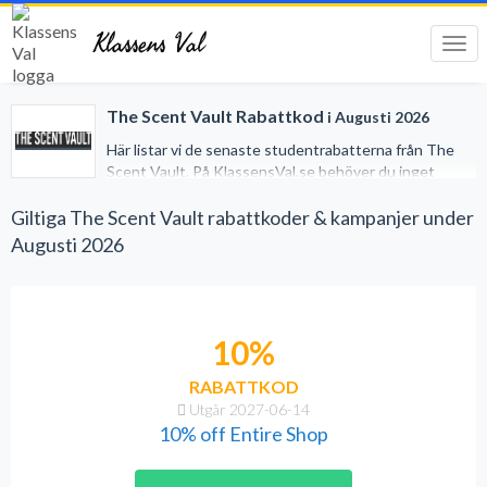
Klassens Val
Tog
navi
The Scent Vault Rabattkod
i Augusti 2026
Här listar vi de senaste studentrabatterna från The
Scent Vault. På KlassensVal.se behöver du inget
studentkort för att erhålla generösa rabatter när du
handlar på nätet. Vi har gjort det lätt för dig genom att
Giltiga The Scent Vault rabattkoder & kampanjer under
samla alla studentrabatter på ett och samma ställe.
Augusti 2026
10%
RABATTKOD
Utgår 2027-06-14
10% off Entire Shop