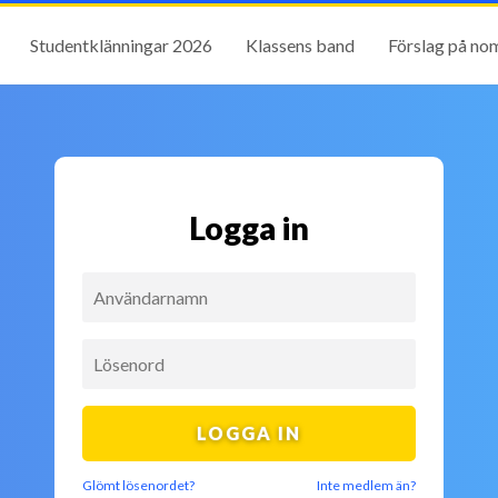
Studentklänningar 2026
Klassens band
Förslag på no
Logga in
Glömt lösenordet?
Inte medlem än?