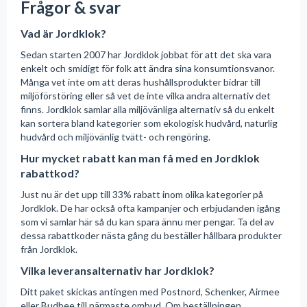
Frågor & svar
Vad är Jordklok?
Sedan starten 2007 har Jordklok jobbat för att det ska vara
enkelt och smidigt för folk att ändra sina konsumtionsvanor.
Många vet inte om att deras hushållsprodukter bidrar till
miljöförstöring eller så vet de inte vilka andra alternativ det
finns. Jordklok samlar alla miljövänliga alternativ så du enkelt
kan sortera bland kategorier som ekologisk hudvård, naturlig
hudvård och miljövänlig tvätt- och rengöring.
Hur mycket rabatt kan man få med en Jordklok
rabattkod?
Just nu är det upp till 33% rabatt inom olika kategorier på
Jordklok. De har också ofta kampanjer och erbjudanden igång
som vi samlar här så du kan spara ännu mer pengar. Ta del av
dessa rabattkoder nästa gång du beställer hållbara produkter
från Jordklok.
Vilka leveransalternativ har Jordklok?
Ditt paket skickas antingen med Postnord, Schenker, Airmee
eller Budbee till närmaste ombud. Om beställningen