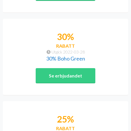
30%
RABATT
Utgick 2022-03-28
30% Boho Green
Se erbjudandet
25%
RABATT