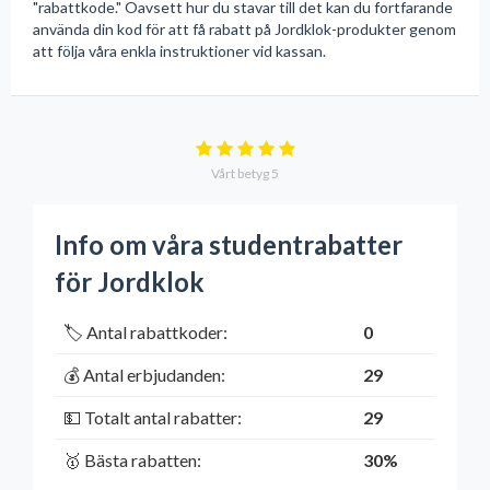
"rabattkode." Oavsett hur du stavar till det kan du fortfarande
använda din kod för att få rabatt på Jordklok-produkter genom
att följa våra enkla instruktioner vid kassan.
Vårt betyg
5
Info om våra studentrabatter
för Jordklok
🏷️ Antal rabattkoder:
0
💰 Antal erbjudanden:
29
💵 Totalt antal rabatter:
29
🥇 Bästa rabatten:
30%