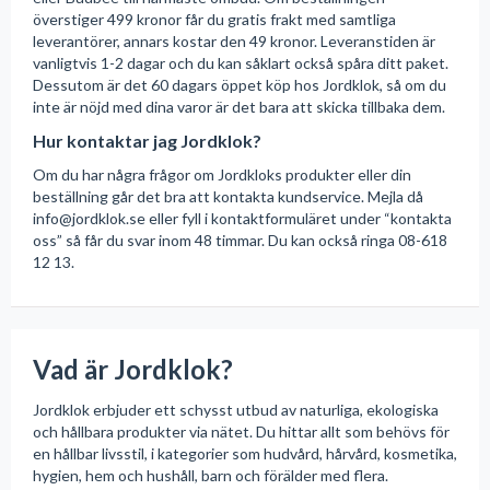
överstiger 499 kronor får du gratis frakt med samtliga
leverantörer, annars kostar den 49 kronor. Leveranstiden är
vanligtvis 1-2 dagar och du kan såklart också spåra ditt paket.
Dessutom är det 60 dagars öppet köp hos Jordklok, så om du
inte är nöjd med dina varor är det bara att skicka tillbaka dem.
Hur kontaktar jag Jordklok?
Om du har några frågor om Jordkloks produkter eller din
beställning går det bra att kontakta kundservice. Mejla då
info@jordklok.se
eller fyll i kontaktformuläret under “kontakta
oss” så får du svar inom 48 timmar. Du kan också ringa 08-618
12 13.
Vad är Jordklok?
Jordklok erbjuder ett schysst utbud av naturliga, ekologiska
och hållbara produkter via nätet. Du hittar allt som behövs för
en hållbar livsstil, i kategorier som hudvård, hårvård, kosmetika,
hygien, hem och hushåll, barn och förälder med flera.