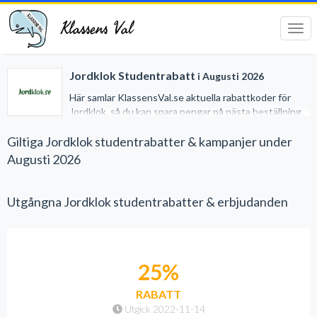
Klassens Val
Tog
navi
Jordklok Studentrabatt
i Augusti 2026
Här samlar KlassensVal.se aktuella rabattkoder för
Jordklok, så du kan spara pengar på nästa beställning.
Våra rabattkoder behöver du inte vara student för att
utnyttja, de är till för alla.
Giltiga Jordklok studentrabatter & kampanjer under
Augusti 2026
Utgångna Jordklok studentrabatter & erbjudanden
25%
RABATT
Utgick 2022-11-14