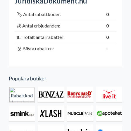
JuridiskaDokument.nu
🏷️ Antal rabattkoder:
0
💰 Antal erbjudanden:
0
💵 Totalt antal rabatter:
0
🥇 Bästa rabatten:
-
Populära butiker