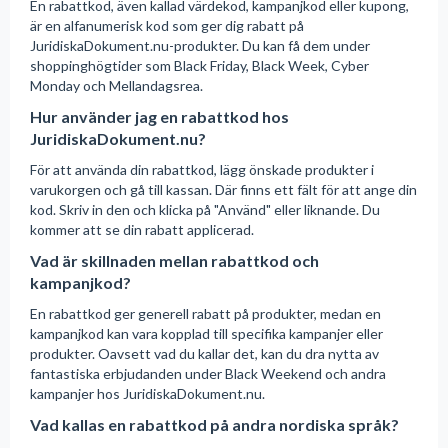
En rabattkod, även kallad värdekod, kampanjkod eller kupong,
är en alfanumerisk kod som ger dig rabatt på
JuridiskaDokument.nu-produkter. Du kan få dem under
shoppinghögtider som Black Friday, Black Week, Cyber
Monday och Mellandagsrea.
Hur använder jag en rabattkod hos
JuridiskaDokument.nu?
För att använda din rabattkod, lägg önskade produkter i
varukorgen och gå till kassan. Där finns ett fält för att ange din
kod. Skriv in den och klicka på "Använd" eller liknande. Du
kommer att se din rabatt applicerad.
Vad är skillnaden mellan rabattkod och
kampanjkod?
En rabattkod ger generell rabatt på produkter, medan en
kampanjkod kan vara kopplad till specifika kampanjer eller
produkter. Oavsett vad du kallar det, kan du dra nytta av
fantastiska erbjudanden under Black Weekend och andra
kampanjer hos JuridiskaDokument.nu.
Vad kallas en rabattkod på andra nordiska språk?