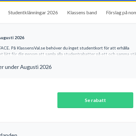
Studentklänningar 2026
Klassens band
Förslag på no
Augusti 2026
ACE. På KlassensVal.se behöver du inget studentkort för att erhålla
et lätt för dig genom att samla alla studentrabatter på ett och samma stäl
r under Augusti 2026
Se rabatt
udanden