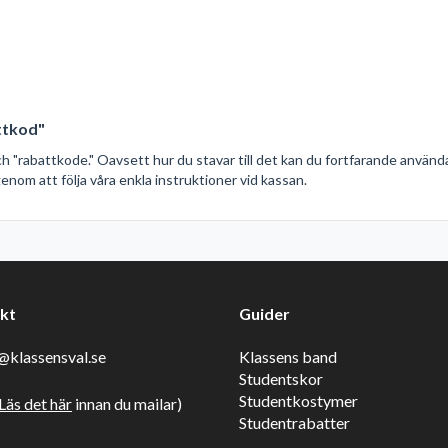
attkod"
och "rabattkode." Oavsett hur du stavar till det kan du fortfarande använd
nom att följa våra enkla instruktioner vid kassan.
kt
Guider
klassensval.se
Klassens band
Studentskor
Studentkostymer
Läs det här
innan du mailar)
Studentrabatter