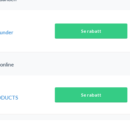
Se rabatt
kunder
 online
Se rabatt
RODUCTS