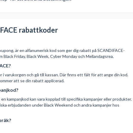
FACE rabattkoder
r kupong, är en alfanumerisk kod som ger dig rabatt på SCANDIFACE-
m Black Friday, Black Week, Cyber Monday och Mellandagsrea.
FACE?
 varukorgen och gå till kassan. Där finns ett fält för att ange din kod.
 kommer att se din rabatt applicerad.
panjkod?
en kampanjkod kan vara kopplad till specifika kampanjer eller produkter.
astiska erbjudanden under Black Weekend och andra kampanjer hos
pråk?