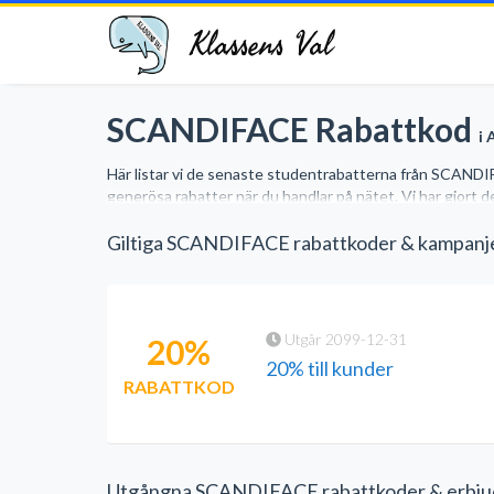
Klassens Val
SCANDIFACE Rabattkod
i 
Här listar vi de senaste studentrabatterna från SCANDIF
generösa rabatter när du handlar på nätet. Vi har gjort d
Giltiga SCANDIFACE rabattkoder & kampanje
Utgår 2099-12-31
20%
20% till kunder
RABATTKOD
Utgångna SCANDIFACE rabattkoder & erbj