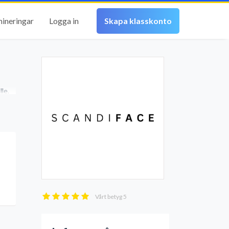
mineringar
Logga in
Skapa klasskonto
le.
Vårt betyg
5