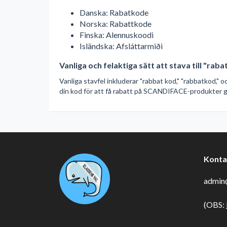
Danska: Rabatkode
Norska: Rabattkode
Finska: Alennuskoodi
Isländska: Afsláttarmiði
Vanliga och felaktiga sätt att stava till "rab
Vanliga stavfel inkluderar "rabbat kod," "rabbatkod," 
din kod för att få rabatt på SCANDIFACE-produkter ge
Konta
admin@
(OBS: