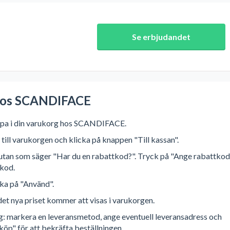
Se erbjudandet
e
 hos SCANDIFACE
nköpa i din varukorg hos SCANDIFACE.
 till varukorgen och klicka på knappen "Till kassan".
ll rutan som säger "Har du en rabattkod?". Tryck på "Ange rabattko
tkod.
cka på "Använd".
et nya priset kommer att visas i varukorgen.
ng: markera en leveransmetod, ange eventuell leveransadress och
köp" för att bekräfta beställningen.