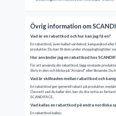
Övrig information om SCANDI
Vad är en rabattkod och hur kan jag få en?
En rabattkod, även kallad värdekod, kampanjkod elle
produkter. Du kan få dem under shoppinghögtider so
Hur använder jag en rabattkod hos SCANDI
För att använda din rabattkod, lägg önskade produkter i
Skriv in den och klicka på "Använd" eller liknande. Du
Vad är skillnaden mellan rabattkod och kam
En rabattkod ger generell rabatt på produkter, medan 
Oavsett vad du kallar det, kan du dra nytta av fant
SCANDIFACE.
Vad kallas en rabattkod på andra nordiska s
En rabattkod kallas: