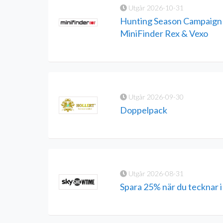
Utgår 2026-10-31
Hunting Season Campaign 
MiniFinder Rex & Vexo
Utgår 2026-09-30
Doppelpack
Utgår 2026-08-31
Spara 25% när du tecknar 