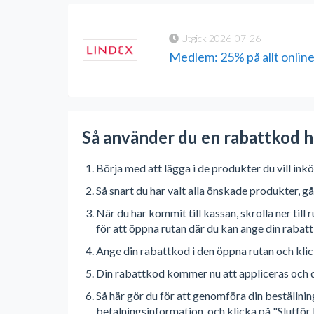
Utgick 2026-07-26
Medlem: 25% på allt onlin
Så använder du en rabattkod
Börja med att lägga i de produkter du vill i
Så snart du har valt alla önskade produkter, gå
När du har kommit till kassan, skrolla ner ti
för att öppna rutan där du kan ange din rabat
Ange din rabattkod i den öppna rutan och kli
Din rabattkod kommer nu att appliceras och d
Så här gör du för att genomföra din beställni
betalningsinformation, och klicka på "Slutför 