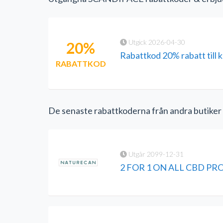
Utgick 2026-04-30
20%
Rabattkod 20% rabatt till 
RABATTKOD
De senaste rabattkoderna från andra butiker
Utgår 2099-12-31
2 FOR 1 ON ALL CBD P