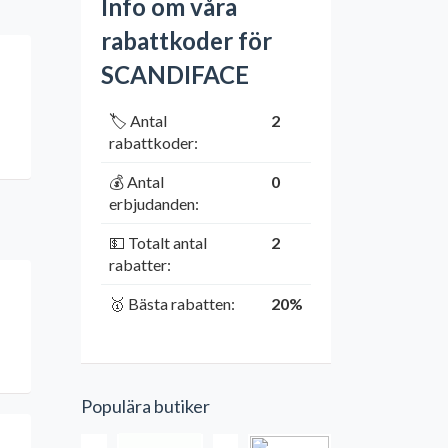
Info om våra
rabattkoder för
SCANDIFACE
🏷️ Antal
2
rabattkoder:
💰 Antal
0
erbjudanden:
💵 Totalt antal
2
rabatter:
🥇 Bästa rabatten:
20%
Populära butiker