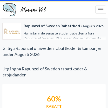
Klassens Val
Tog
navi
Rapunzel of Sweden Rabattkod
i Augusti 2026
Här listar vi de senaste studentrabatterna från
Rapunzel of Sweden. På KlassensVal.se behöver du
inget studentkort för att erhålla generösa rabatter när
du handlar på nätet. Vi har gjort det lätt för dig genom
Giltiga Rapunzel of Sweden rabattkoder & kampanjer
att samla alla studentrabatter på ett och samma ställe.
under Augusti 2026
Utgångna Rapunzel of Sweden rabattkoder &
erbjudanden
60%
RABATT