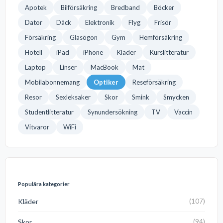
Apotek
Bilförsäkring
Bredband
Böcker
Dator
Däck
Elektronik
Flyg
Frisör
Försäkring
Glasögon
Gym
Hemförsäkring
Hotell
iPad
iPhone
Kläder
Kurslitteratur
Laptop
Linser
MacBook
Mat
Mobilabonnemang
Optiker
Reseförsäkring
Resor
Sexleksaker
Skor
Smink
Smycken
Studentlitteratur
Synundersökning
TV
Vaccin
Vitvaror
WiFi
Populära kategorier
Kläder
(107)
Skor
(94)