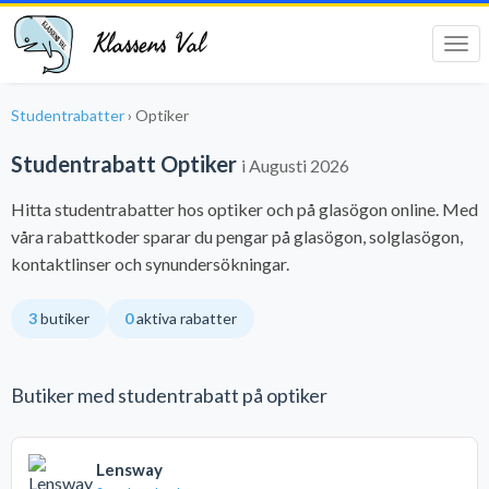
Klassens Val
Tog
navi
Studentrabatter
›
Optiker
Studentrabatt Optiker
i Augusti 2026
Hitta studentrabatter hos optiker och på glasögon online. Med
våra rabattkoder sparar du pengar på glasögon, solglasögon,
kontaktlinser och synundersökningar.
3
butiker
0
aktiva rabatter
Butiker med studentrabatt på optiker
Lensway