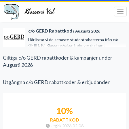
Klassens Val
Tog
navi
c/o GERD Rabattkod
i Augusti 2026
Här listar vi de senaste studentrabatterna från c/o
GERD. På KlassensVal.se behöver du inget
studentkort för att erhålla generösa rabatter när du
handlar på nätet. Vi har gjort det lätt för dig genom att
Giltiga c/o GERD rabattkoder & kampanjer under
samla alla studentrabatter på ett och samma ställe.
Augusti 2026
Utgångna c/o GERD rabattkoder & erbjudanden
10%
RABATTKOD
Utgick 2026-02-08