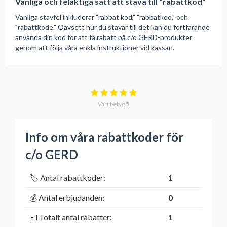
Vanliga och felaktiga sätt att stava till "rabattkod"
Vanliga stavfel inkluderar "rabbat kod," "rabbatkod," och
"rabattkode." Oavsett hur du stavar till det kan du fortfarande
använda din kod för att få rabatt på c/o GERD-produkter
genom att följa våra enkla instruktioner vid kassan.
Vårt betyg
5
Info om våra rabattkoder för
c/o GERD
🏷️ Antal rabattkoder:
1
💰 Antal erbjudanden:
0
💵 Totalt antal rabatter:
1