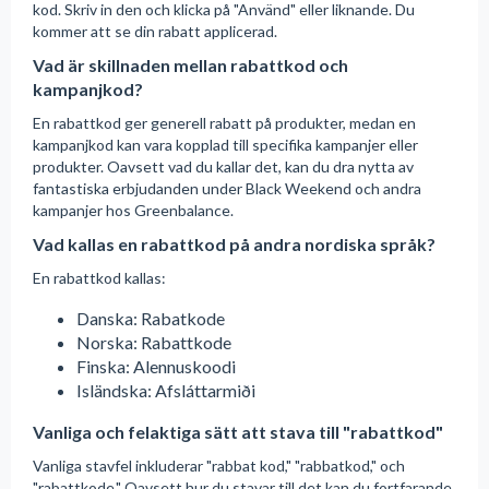
kod. Skriv in den och klicka på "Använd" eller liknande. Du
kommer att se din rabatt applicerad.
Vad är skillnaden mellan rabattkod och
kampanjkod?
En rabattkod ger generell rabatt på produkter, medan en
kampanjkod kan vara kopplad till specifika kampanjer eller
produkter. Oavsett vad du kallar det, kan du dra nytta av
fantastiska erbjudanden under Black Weekend och andra
kampanjer hos Greenbalance.
Vad kallas en rabattkod på andra nordiska språk?
En rabattkod kallas:
Danska: Rabatkode
Norska: Rabattkode
Finska: Alennuskoodi
Isländska: Afsláttarmiði
Vanliga och felaktiga sätt att stava till "rabattkod"
Vanliga stavfel inkluderar "rabbat kod," "rabbatkod," och
"rabattkode." Oavsett hur du stavar till det kan du fortfarande