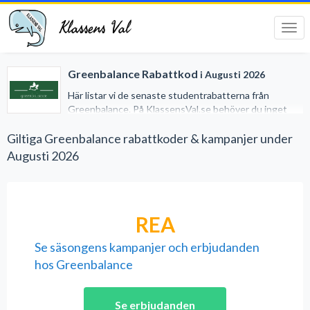
Klassens Val
Tog
navi
Greenbalance Rabattkod
i Augusti 2026
Här listar vi de senaste studentrabatterna från
Greenbalance. På KlassensVal.se behöver du inget
studentkort för att erhålla generösa rabatter när du
handlar på nätet. Vi har gjort det lätt för dig genom att
Giltiga Greenbalance rabattkoder & kampanjer under
samla alla studentrabatter på ett och samma ställe.
Augusti 2026
REA
Se säsongens kampanjer och erbjudanden
hos Greenbalance
Se erbjudanden