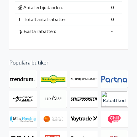
💰 Antal erbjudanden:
0
💵 Totalt antal rabatter:
0
🥇 Bästa rabatten:
-
Populära butiker