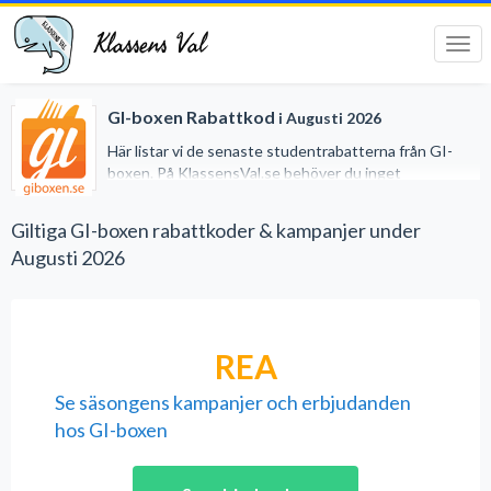
Klassens Val
Tog
navi
GI-boxen Rabattkod
i Augusti 2026
Här listar vi de senaste studentrabatterna från GI-
boxen. På KlassensVal.se behöver du inget
studentkort för att erhålla generösa rabatter när du
handlar på nätet. Vi har gjort det lätt för dig genom att
Giltiga GI-boxen rabattkoder & kampanjer under
samla alla studentrabatter på ett och samma ställe.
Augusti 2026
REA
Se säsongens kampanjer och erbjudanden
hos GI-boxen