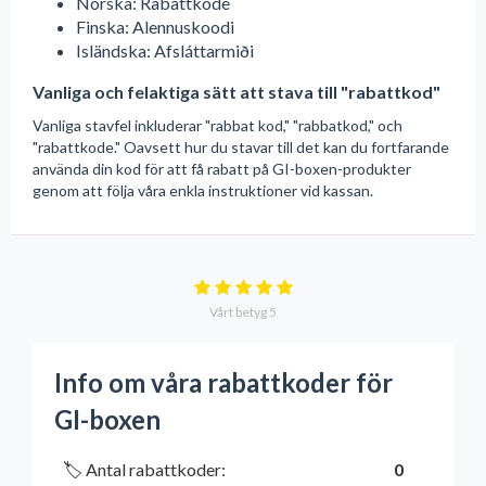
Norska: Rabattkode
Finska: Alennuskoodi
Isländska: Afsláttarmiði
Vanliga och felaktiga sätt att stava till "rabattkod"
Vanliga stavfel inkluderar "rabbat kod," "rabbatkod," och
"rabattkode." Oavsett hur du stavar till det kan du fortfarande
använda din kod för att få rabatt på GI-boxen-produkter
genom att följa våra enkla instruktioner vid kassan.
Vårt betyg
5
Info om våra rabattkoder för
GI-boxen
🏷️ Antal rabattkoder:
0