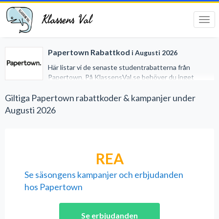
Klassens Val
Tog
navi
Papertown Rabattkod
i Augusti 2026
Här listar vi de senaste studentrabatterna från
Papertown. På KlassensVal.se behöver du inget
studentkort för att erhålla generösa rabatter när du
handlar på nätet. Vi har gjort det lätt för dig genom att
Giltiga Papertown rabattkoder & kampanjer under
samla alla studentrabatter på ett och samma ställe.
Augusti 2026
REA
Se säsongens kampanjer och erbjudanden
hos Papertown
Se erbjudanden