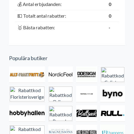
💰 Antal erbjudanden:
0
💵 Totalt antal rabatter:
0
🥇 Bästa rabatten:
-
Populära butiker