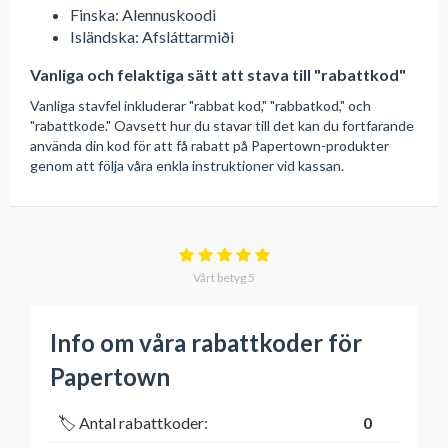
Finska: Alennuskoodi
Isländska: Afsláttarmiði
Vanliga och felaktiga sätt att stava till "rabattkod"
Vanliga stavfel inkluderar "rabbat kod," "rabbatkod," och
"rabattkode." Oavsett hur du stavar till det kan du fortfarande
använda din kod för att få rabatt på Papertown-produkter
genom att följa våra enkla instruktioner vid kassan.
Vårt betyg
5
Info om våra rabattkoder för
Papertown
🏷️ Antal rabattkoder:
0