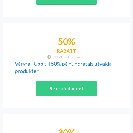
50%
RABATT
Utgick 2022-04-27
Våryra - Upp till 50% på hundratals utvalda
produkter
Se erbjudandet
30%