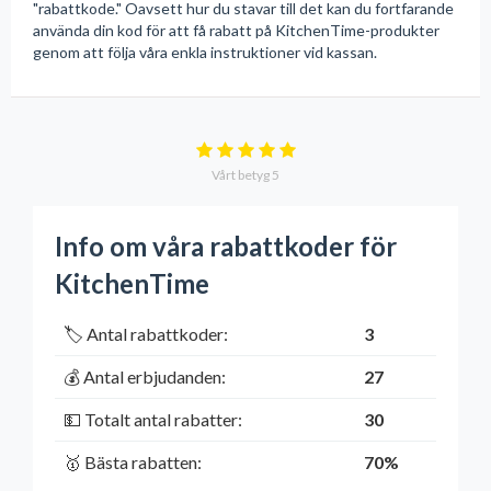
"rabattkode." Oavsett hur du stavar till det kan du fortfarande
använda din kod för att få rabatt på KitchenTime-produkter
genom att följa våra enkla instruktioner vid kassan.
Vårt betyg
5
Info om våra rabattkoder för
KitchenTime
🏷️ Antal rabattkoder:
3
💰 Antal erbjudanden:
27
💵 Totalt antal rabatter:
30
🥇 Bästa rabatten:
70%