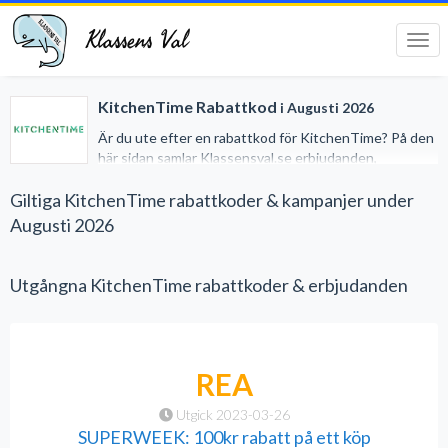
Klassens Val
Tog
navi
KitchenTime Rabattkod
i Augusti 2026
Är du ute efter en rabattkod för KitchenTime? På den
här sidan samlar Klassensval.se erbjudanden,
kampanjer och rabatter hos KitchenTime, som du kan
använda för att spara pengar vid nästa beställning av
Giltiga KitchenTime rabattkoder & kampanjer under
köksprodukter. Det behövs inget studentkort för att
Augusti 2026
utnyttja dessa rabatter.
Utgångna KitchenTime rabattkoder & erbjudanden
REA
Utgick 2023-03-26
SUPERWEEK: 100kr rabatt på ett köp