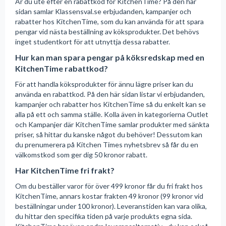
Är du ute efter en rabattkod för KitchenTime? På den här
sidan samlar Klassensval.se erbjudanden, kampanjer och
rabatter hos KitchenTime, som du kan använda för att spara
pengar vid nästa beställning av köksprodukter. Det behövs
inget studentkort för att utnyttja dessa rabatter.
Hur kan man spara pengar på köksredskap med en
KitchenTime rabattkod?
För att handla köksprodukter för ännu lägre priser kan du
använda en rabattkod. På den här sidan listar vi erbjudanden,
kampanjer och rabatter hos KitchenTime så du enkelt kan se
alla på ett och samma ställe. Kolla även in kategorierna Outlet
och Kampanjer där KitchenTime samlar produkter med sänkta
priser, så hittar du kanske något du behöver! Dessutom kan
du prenumerera på Kitchen Times nyhetsbrev så får du en
välkomstkod som ger dig 50 kronor rabatt.
Har KitchenTime fri frakt?
Om du beställer varor för över 499 kronor får du fri frakt hos
KitchenTime, annars kostar frakten 49 kronor (99 kronor vid
beställningar under 100 kronor). Leveranstiden kan vara olika,
du hittar den specifika tiden på varje produkts egna sida.