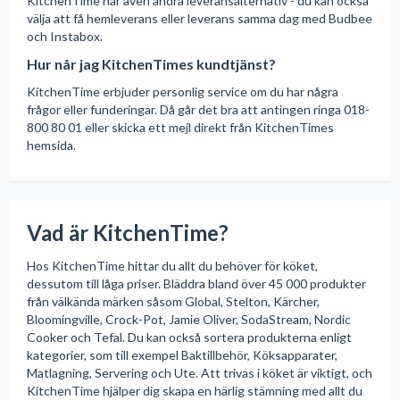
KitchenTime har även andra leveransalternativ - du kan också
välja att få hemleverans eller leverans samma dag med Budbee
och Instabox.
Hur når jag KitchenTimes kundtjänst?
KitchenTime erbjuder personlig service om du har några
frågor eller funderingar. Då går det bra att antingen ringa 018-
800 80 01 eller skicka ett mejl direkt från KitchenTimes
hemsida.
Vad är KitchenTime?
Hos KitchenTime hittar du allt du behöver för köket,
dessutom till låga priser. Bläddra bland över 45 000 produkter
från välkända märken såsom Global, Stelton, Kärcher,
Bloomingville, Crock-Pot, Jamie Oliver, SodaStream, Nordic
Cooker och Tefal. Du kan också sortera produkterna enligt
kategorier, som till exempel Baktillbehör, Köksapparater,
Matlagning, Servering och Ute. Att trivas i köket är viktigt, och
KitchenTime hjälper dig skapa en härlig stämning med allt du