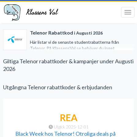
Klassens Val
Tog
navi
Telenor Rabattkod
i Augusti 2026
Här listar vi de senaste studentrabatterna från
Telenor. På KlassensVal.se behöver du inget
studentkort för att erhålla generösa rabatter när du
handlar på nätet. Vi har gjort det lätt för dig genom att
Giltiga Telenor rabattkoder & kampanjer under Augusti
samla alla studentrabatter på ett och samma ställe.
2026
Utgångna Telenor rabattkoder & erbjudanden
REA
Utgick 2025-12-01
Black Week hos Telenor! Otroliga deals på