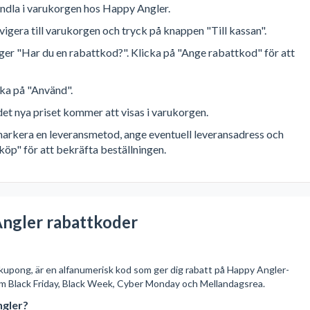
handla i varukorgen hos Happy Angler.
avigera till varukorgen och tryck på knappen "Till kassan".
 säger "Har du en rabattkod?". Klicka på "Ange rabattkod" för att
cka på "Använd".
et nya priset kommer att visas i varukorgen.
: markera en leveransmetod, ange eventuell leveransadress och
köp" för att bekräfta beställningen.
ngler rabattkoder
 kupong, är en alfanumerisk kod som ger dig rabatt på Happy Angler-
m Black Friday, Black Week, Cyber Monday och Mellandagsrea.
ngler?