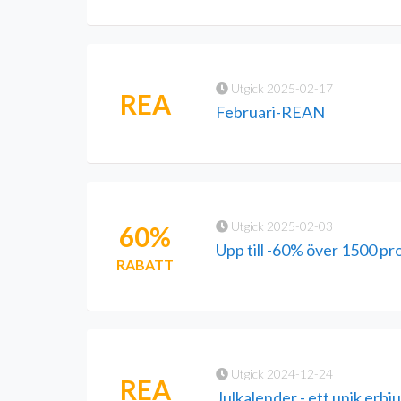
Utgick 2025-02-17
REA
Februari-REAN
Utgick 2025-02-03
60%
Upp till -60% över 1500 pr
RABATT
Utgick 2024-12-24
REA
Julkalender - ett unik erbj