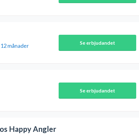
Se erbjudandet
i 12 månader
Se erbjudandet
e
hos Happy Angler