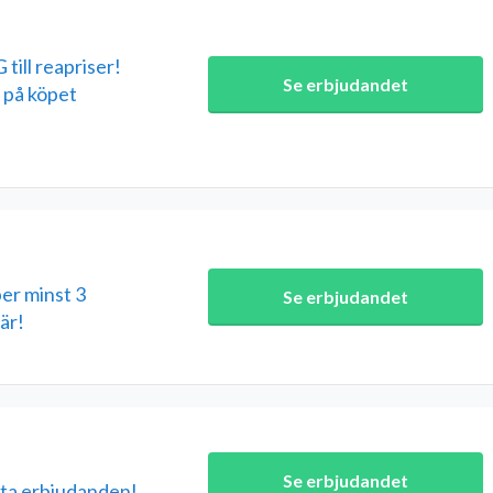
ill reapriser!
Se erbjudandet
a på köpet
er minst 3
Se erbjudandet
är!
Se erbjudandet
ta erbjudanden!