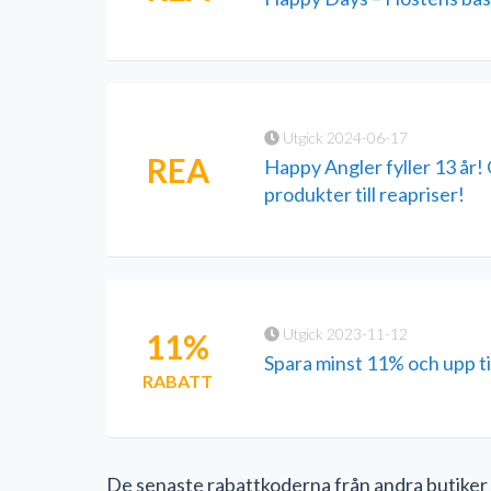
Utgick 2024-06-17
REA
Happy Angler fyller 13 år!
produkter till reapriser!
Utgick 2023-11-12
11%
Spara minst 11% och upp til
RABATT
De senaste rabattkoderna från andra butiker