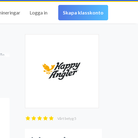
mineringar
Logga in
Skapa klasskonto
le.
Vårt betyg
5