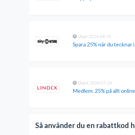
Utgår 2026-08-31
Spara 25% när du tecknar 
Utgick 2026-07-26
Medlem: 25% på allt onlin
Så använder du en rabattkod 