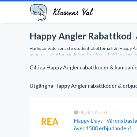
Klassens Val
Happy Angler Rabattkod
i
Här listar vi de senaste studentrabatterna från Happy An
generösa rabatter när du handlar på nätet. Vi har gjort d
Giltiga Happy Angler rabattkoder & kampanj
Utgångna Happy Angler rabattkoder & erbj
Utgick 2025-04-14
REA
Happy Days - Vårens bäst
över 1500 erbjudanden!