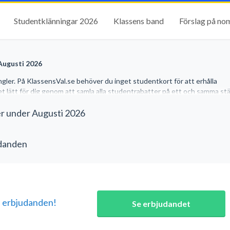
Studentklänningar 2026
Klassens band
Förslag på no
 Augusti 2026
gler. På KlassensVal.se behöver du inget studentkort för att erhålla
et lätt för dig genom att samla alla studentrabatter på ett och samma stäl
er under Augusti 2026
udanden
a erbjudanden!
Se erbjudandet