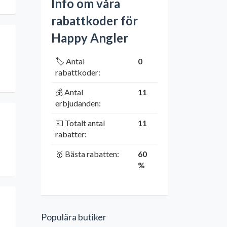
Info om våra
rabattkoder för
Happy Angler
🏷️ Antal
0
rabattkoder:
💰 Antal
11
erbjudanden:
💵 Totalt antal
11
rabatter:
🥇 Bästa rabatten:
60
%
Populära butiker