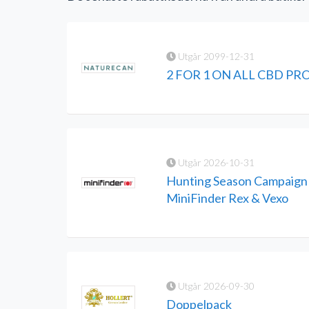
Utgår 2099-12-31
2 FOR 1 ON ALL CBD P
Utgår 2026-10-31
Hunting Season Campaign 
MiniFinder Rex & Vexo
Utgår 2026-09-30
Doppelpack