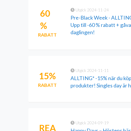
Utgick 2024-11-24
60
Pre-Black Week - ALLTING t
%
Upp till -60 % rabatt + gåv
daglingen!
RABATT
Utgick 2024-11-11
15%
ALLTING* -15% när du köp
RABATT
produkter! Singles day är h
Utgick 2024-09-19
REA
Happy Days – Höstens bäs