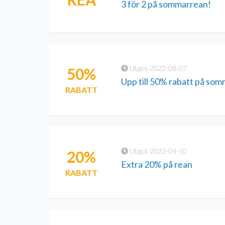
3 för 2 på sommarrean!
Utgick 2022-08-07
50%
Upp till 50% rabatt på so
RABATT
Utgick 2022-04-10
20%
Extra 20% på rean
RABATT