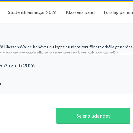
Studentklänningar 2026
Klassens band
Förslag på no
På KlassensVal.se behöver du inget studentkort för att erhålla generösa
r dig genom att samla alla studentrabatter på ett och samma ställe.
r Augusti 2026
n
Se erbjudandet