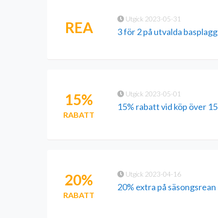
Utgick 2023-05-31
REA
3 för 2 på utvalda basplagg
Utgick 2023-05-01
15%
15% rabatt vid köp över 15
RABATT
Utgick 2023-04-16
20%
20% extra på säsongsrean
RABATT