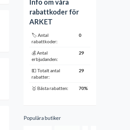
Info om våra
rabattkoder för
ARKET
🏷️ Antal
0
rabattkoder:
💰 Antal
29
erbjudanden:
💵 Totalt antal
29
rabatter:
🥇 Bästa rabatten:
70%
Populära butiker