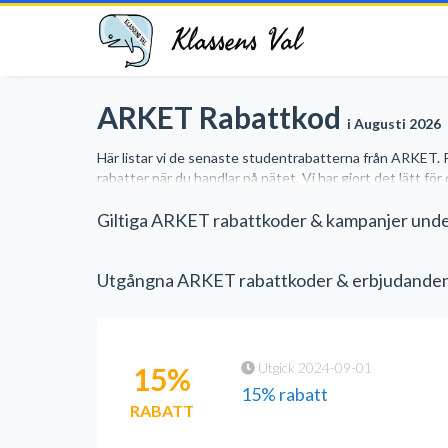
Klassens Val
ARKET Rabattkod
i Augusti 2026
Här listar vi de senaste studentrabatterna från ARKET. 
rabatter när du handlar på nätet. Vi har gjort det lätt fö
Giltiga ARKET rabattkoder & kampanjer unde
Utgångna ARKET rabattkoder & erbjudande
Utgick 2024-09-01
15%
15% rabatt
RABATT