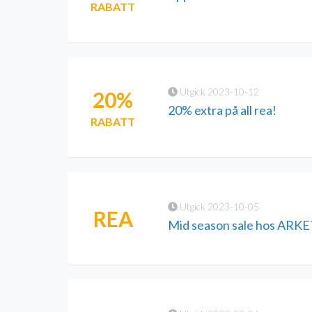
RABATT
Utgick 2023-10-12
20%
20% extra på all rea!
RABATT
Utgick 2023-10-05
REA
Mid season sale hos ARK