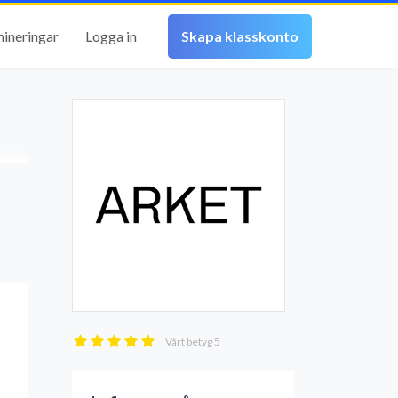
mineringar
Logga in
Skapa klasskonto
Vårt betyg
5