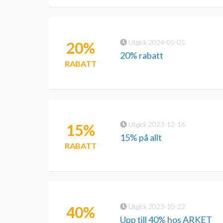
Utgick 2024-05-05
20%
20% rabatt
RABATT
Utgick 2023-12-16
15%
15% på allt
RABATT
Utgick 2023-10-22
40%
Upp till 40% hos ARKET