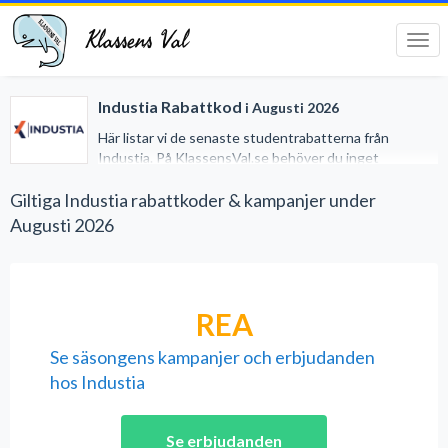
Klassens Val
Tog
navi
Industia Rabattkod
i Augusti 2026
Här listar vi de senaste studentrabatterna från
Industia. På KlassensVal.se behöver du inget
studentkort för att erhålla generösa rabatter när du
handlar på nätet. Vi har gjort det lätt för dig genom att
Giltiga Industia rabattkoder & kampanjer under
samla alla studentrabatter på ett och samma ställe.
Augusti 2026
REA
Se säsongens kampanjer och erbjudanden
hos Industia
Se erbjudanden