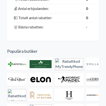
💰 Antal erbjudanden:
0
💵 Totalt antal rabatter:
0
🥇 Bästa rabatten:
-
Populära butiker