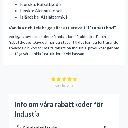
Norska: Rabattkode
Finska: Alennuskoodi
Isländska: Afsláttarmiði
Vanliga och felaktiga sätt att stava till "rabattkod"
Vanliga stavfel inkluderar "rabbat kod," "rabbatkod," och
"rabattkode." Oavsett hur du stavar till det kan du fortfarande
använda din kod för att få rabatt på Industia-produkter genom
att följa våra enkla instruktioner vid kassan.
Vårt betyg
5
Info om våra rabattkoder för
Industia
🏷️ Antal rabattkoder:
0