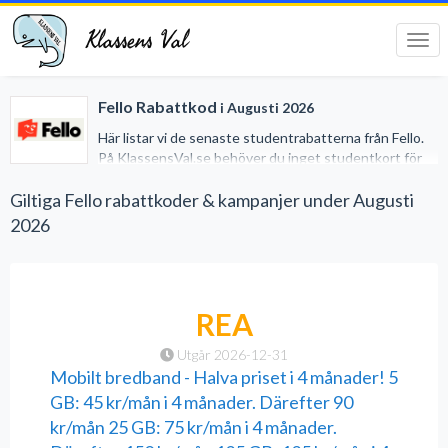
Klassens Val
Tog
navi
Fello Rabattkod
i Augusti 2026
Här listar vi de senaste studentrabatterna från Fello.
På KlassensVal.se behöver du inget studentkort för
att erhålla generösa rabatter när du handlar på nätet.
Vi har gjort det lätt för dig genom att samla alla
Giltiga Fello rabattkoder & kampanjer under Augusti
studentrabatter på ett och samma ställe.
2026
REA
Utgår 2026-12-31
Mobilt bredband - Halva priset i 4 månader! 5
GB: 45 kr/mån i 4 månader. Därefter 90
kr/mån 25 GB: 75 kr/mån i 4 månader.