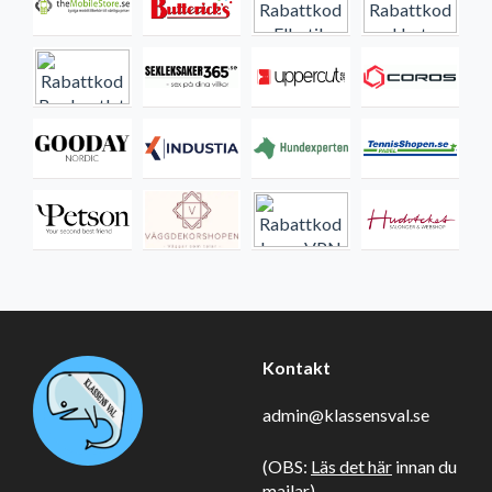
Kontakt
admin@klassensval.se
(OBS:
Läs det här
innan du
mailar)