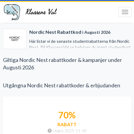
Klassens Val
Tog
navi
Nordic Nest Rabattkod
i Augusti 2026
Här listar vi de senaste studentrabatterna från Nordic
Nest. På KlassensVal.se behöver du inget studentkort
för att erhålla generösa rabatter när du handlar på
nätet. Vi har gjort det lätt för dig genom att samla alla
Giltiga Nordic Nest rabattkoder & kampanjer under
studentrabatter på ett och samma ställe.
Augusti 2026
Utgångna Nordic Nest rabattkoder & erbjudanden
70%
RABATT
Utgick 2025-11-30