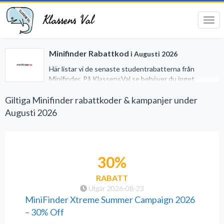
Klassens Val
Tog
navi
Minifinder Rabattkod
i Augusti 2026
Här listar vi de senaste studentrabatterna från
Minifinder. På KlassensVal.se behöver du inget
studentkort för att erhålla generösa rabatter när du
handlar på nätet. Vi har gjort det lätt för dig genom att
Giltiga Minifinder rabattkoder & kampanjer under
samla alla studentrabatter på ett och samma ställe.
Augusti 2026
30%
RABATT
Utgår 2026-08-23
MiniFinder Xtreme Summer Campaign 2026
– 30% Off