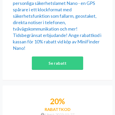
personliga säkerhetslamet Nano - en GPS
spårare i ett klockformat med
säkerhetsfunktion som fallarm, geostaket,
direkta notiser i telefonen,
tvåvägskommunikation och mer!
Tidsbegränsat erbjudande! Ange rabattkod i
kassan för 10% rabatt vid köp av MiniFinder
Nano!
Se rabatt
20%
RABATTKOD
Utgick 2023-11-27