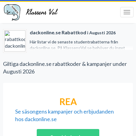
Klassens Val
Tog
navi
dackonline.se Rabattkod
i Augusti 2026
Här listar vi de senaste studentrabatterna från
dackonline.se. På KlassensVal.se behöver du inget
studentkort för att erhålla generösa rabatter när du
handlar på nätet. Vi har gjort det lätt för dig genom att
Giltiga dackonline.se rabattkoder & kampanjer under
samla alla studentrabatter på ett och samma ställe.
Augusti 2026
REA
Se säsongens kampanjer och erbjudanden
hos dackonline.se