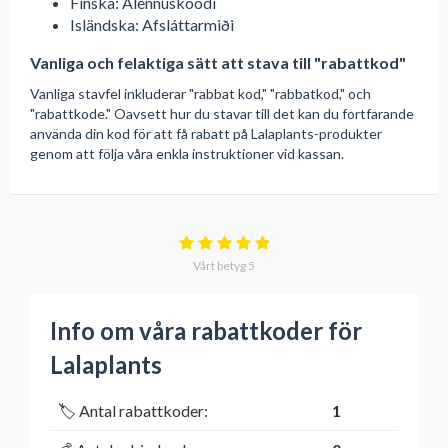
Finska: Alennuskoodi
Isländska: Afsláttarmiði
Vanliga och felaktiga sätt att stava till "rabattkod"
Vanliga stavfel inkluderar "rabbat kod," "rabbatkod," och
"rabattkode." Oavsett hur du stavar till det kan du fortfarande
använda din kod för att få rabatt på Lalaplants-produkter
genom att följa våra enkla instruktioner vid kassan.
Vårt betyg
5
Info om våra rabattkoder för
Lalaplants
🏷️ Antal rabattkoder:
1