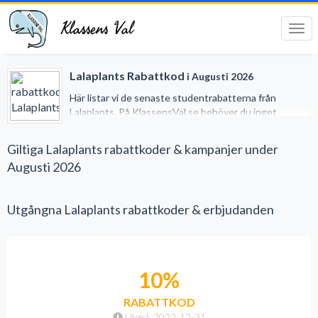
Klassens Val
Tog
navi
Lalaplants Rabattkod
i Augusti 2026
Här listar vi de senaste studentrabatterna från
Lalaplants. På KlassensVal.se behöver du inget
studentkort för att erhålla generösa rabatter när du
handlar på nätet. Vi har gjort det lätt för dig genom att
Giltiga Lalaplants rabattkoder & kampanjer under
samla alla studentrabatter på ett och samma ställe.
Augusti 2026
Utgångna Lalaplants rabattkoder & erbjudanden
10%
RABATTKOD
Utgick 2022-12-31