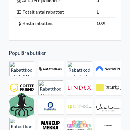
💰 Antal erbjudanden:
0
💵 Totalt antal rabatter:
1
🥇 Bästa rabatten:
10%
Populära butiker