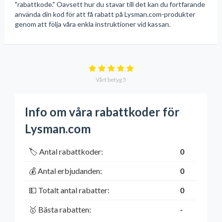
"rabattkode." Oavsett hur du stavar till det kan du fortfarande
använda din kod för att få rabatt på Lysman.com-produkter
genom att följa våra enkla instruktioner vid kassan.
Vårt betyg
5
Info om våra rabattkoder för
Lysman.com
🏷️ Antal rabattkoder:
0
💰 Antal erbjudanden:
0
💵 Totalt antal rabatter:
0
🥇 Bästa rabatten:
-