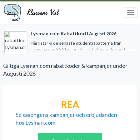
Klassens Val
Tog
navi
Lysman.com Rabattkod
i Augusti 2026
Här listar vi de senaste studentrabatterna från
Lysman.com. På KlassensVal.se behöver du inget
studentkort för att erhålla generösa rabatter när du
handlar på nätet. Vi har gjort det lätt för dig genom att
Giltiga Lysman.com rabattkoder & kampanjer under
samla alla studentrabatter på ett och samma ställe.
Augusti 2026
REA
Se säsongens kampanjer och erbjudanden
hos Lysman.com