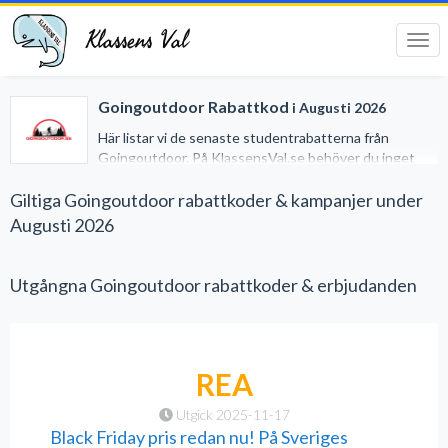
Klassens Val
Tog
navi
Goingoutdoor Rabattkod
i Augusti 2026
Här listar vi de senaste studentrabatterna från
Goingoutdoor. På KlassensVal.se behöver du inget
studentkort för att erhålla generösa rabatter när du
handlar på nätet. Vi har gjort det lätt för dig genom att
Giltiga Goingoutdoor rabattkoder & kampanjer under
samla alla studentrabatter på ett och samma ställe.
Augusti 2026
Utgångna Goingoutdoor rabattkoder & erbjudanden
REA
Utgick 2025-11-17
Black Friday pris redan nu! På Sveriges