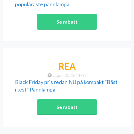
populäraste pannlampa
Se rabatt
REA
Utgick 2025-11-17
Black Friday pris redan NU på kompakt "Bäst
i test" Pannlampa
Se rabatt