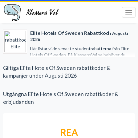
Klassens Val
Tog
navi
Elite Hotels Of Sweden Rabattkod
i Augusti
2026
Här listar vi de senaste studentrabatterna från Elite
Hotels Of Sweden. På KlassensVal.se behöver du
inget studentkort för att erhålla generösa rabatter när
du handlar på nätet. Vi har gjort det lätt för dig genom
Giltiga Elite Hotels Of Sweden rabattkoder &
att samla alla studentrabatter på ett och samma ställe.
kampanjer under Augusti 2026
Utgångna Elite Hotels Of Sweden rabattkoder &
erbjudanden
REA