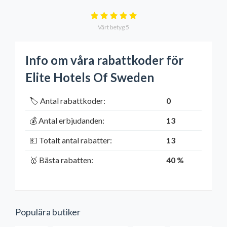
Vårt betyg
5
Info om våra rabattkoder för
Elite Hotels Of Sweden
🏷️ Antal rabattkoder:
0
💰 Antal erbjudanden:
13
💵 Totalt antal rabatter:
13
🥇 Bästa rabatten:
40 %
Populära butiker