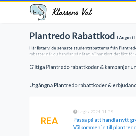
Klassens Val
Plantredo Rabattkod
i Augusti
Här listar vi de senaste studentrabatterna från Plantred
rabatter när du handlar på nätet. Vi har gjort det lätt fö
Giltiga Plantredo rabattkoder & kampanjer u
Utgångna Plantredo rabattkoder & erbjudan
Utgick 2024-01-28
REA
Passa på att handla nytt g
Välkommen in till plantred