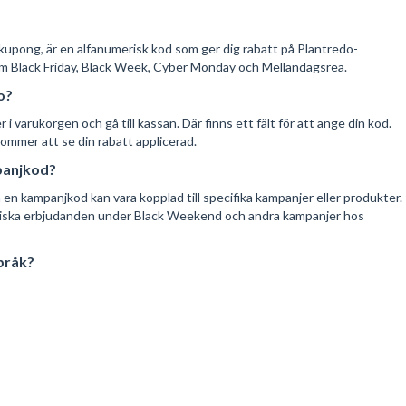
 kupong, är en alfanumerisk kod som ger dig rabatt på Plantredo-
m Black Friday, Black Week, Cyber Monday och Mellandagsrea.
o?
 varukorgen och gå till kassan. Där finns ett fält för att ange din kod.
 kommer att se din rabatt applicerad.
panjkod?
en kampanjkod kan vara kopplad till specifika kampanjer eller produkter.
astiska erbjudanden under Black Weekend och andra kampanjer hos
pråk?