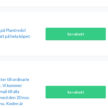
å Plantredo!
Se rabatt
t på hela köpet.
er till ordinarie
t. Vi kommer
l till alla
Se rabatt
 med den 20 nov.
 nu. Koden är