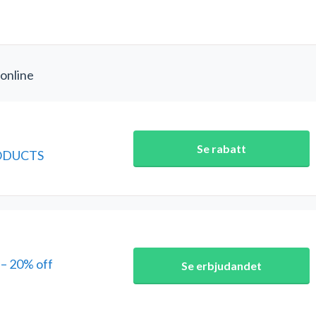
 online
Se rabatt
RODUCTS
– 20% off
Se erbjudandet