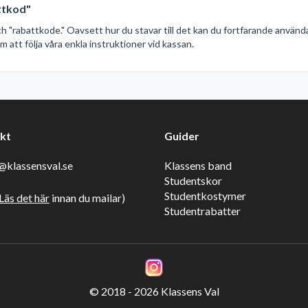
attkod"
och "rabattkode." Oavsett hur du stavar till det kan du fortfarande använd
 att följa våra enkla instruktioner vid kassan.
kt
Guider
klassensval.se
Klassens band
Studentskor
Studentkostymer
Läs det här
innan du mailar)
Studentrabatter
© 2018 - 2026 Klassens Val