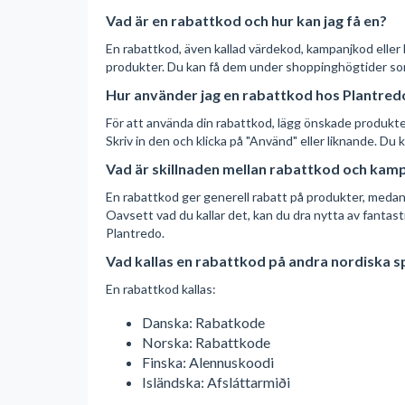
Vad är en rabattkod och hur kan jag få en?
En rabattkod, även kallad värdekod, kampanjkod eller
produkter. Du kan få dem under shoppinghögtider so
Hur använder jag en rabattkod hos Plantred
För att använda din rabattkod, lägg önskade produkter i
Skriv in den och klicka på "Använd" eller liknande. Du
Vad är skillnaden mellan rabattkod och kam
En rabattkod ger generell rabatt på produkter, medan 
Oavsett vad du kallar det, kan du dra nytta av fant
Plantredo.
Vad kallas en rabattkod på andra nordiska s
En rabattkod kallas:
Danska: Rabatkode
Norska: Rabattkode
Finska: Alennuskoodi
Isländska: Afsláttarmiði