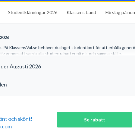
Studentklänningar 2026
Klassens band
Förslag på no
 2026
o. På KlassensVal.se behöver du inget studentkort för att erhålla gener
r dig genom att samla alla studentrabatter på ett och samma ställe.
nder Augusti 2026
den
rönt och skönt!
Se rabatt
o.com