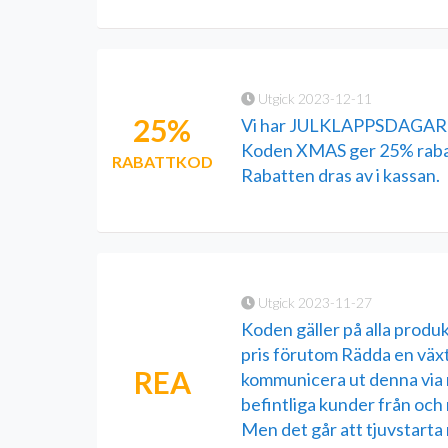
Utgick 2023-12-11
25%
Vi har JULKLAPPSDAGAR p
Koden XMAS ger 25% rabat
RABATTKOD
Rabatten dras av i kassan.
Utgick 2023-11-27
Koden gäller på alla produkt
pris förutom Rädda en väx
REA
kommunicera ut denna via mai
befintliga kunder från och
Men det går att tjuvstarta