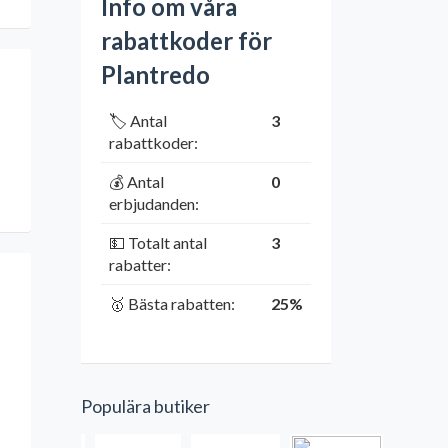
Info om våra
rabattkoder för
Plantredo
🏷️ Antal
3
rabattkoder:
💰 Antal
0
erbjudanden:
💵 Totalt antal
3
rabatter:
🥇 Bästa rabatten:
25%
Populära butiker