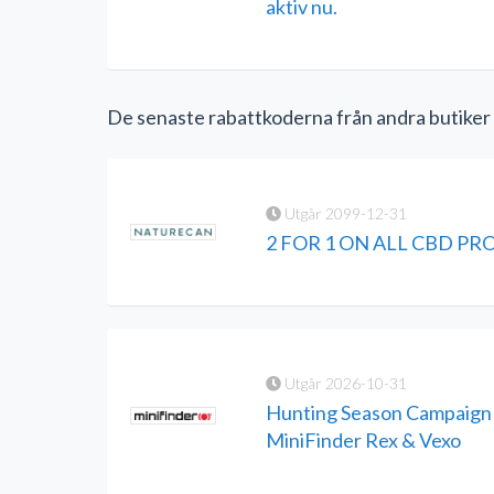
aktiv nu.
De senaste rabattkoderna från andra butiker
Utgår 2099-12-31
2 FOR 1 ON ALL CBD P
Utgår 2026-10-31
Hunting Season Campaign 
MiniFinder Rex & Vexo