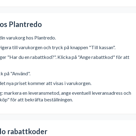
hos Plantredo
 din varukorg hos Plantredo.
vigera till varukorgen och tryck på knappen "Till kassan".
 säger "Har du en rabattkod?". Klicka på "Ange rabattkod" för att
ck på "Använd".
et nya priset kommer att visas i varukorgen.
ng: markera en leveransmetod, ange eventuell leveransadress och
köp" för att bekräfta beställningen.
do rabattkoder