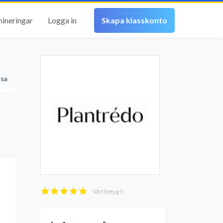
mineringar
Logga in
Skapa klasskonto
ösa
Vårt betyg
5