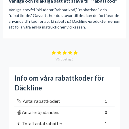
Vanliga och felaktiga sätt att stava till "rabattkod"
Vanliga stavfel inkluderar "rabbat kod," "rabbatkod," och
"rabattkode." Oavsett hur du stavar till det kan du fortfarande
använda din kod för att få rabatt på Däckline-produkter genom
att följa våra enkla instruktioner vid kassan.
Vårt betyg
5
Info om våra rabattkoder för
Däckline
🏷️ Antal rabattkoder:
1
💰 Antal erbjudanden:
0
💵 Totalt antal rabatter:
1