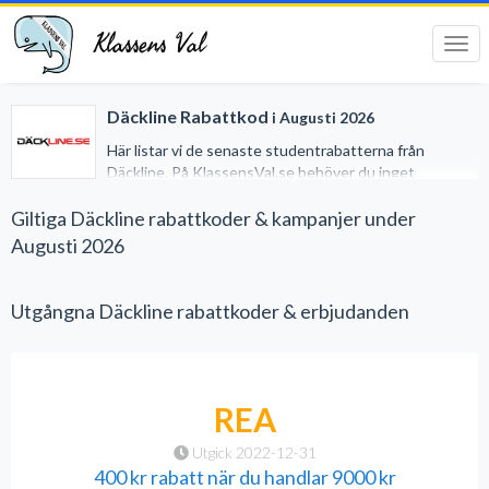
Klassens Val
Tog
navi
Däckline Rabattkod
i Augusti 2026
Här listar vi de senaste studentrabatterna från
Däckline. På KlassensVal.se behöver du inget
studentkort för att erhålla generösa rabatter när du
handlar på nätet. Vi har gjort det lätt för dig genom att
Giltiga Däckline rabattkoder & kampanjer under
samla alla studentrabatter på ett och samma ställe.
Augusti 2026
Utgångna Däckline rabattkoder & erbjudanden
REA
Utgick 2022-12-31
400 kr rabatt när du handlar 9000 kr