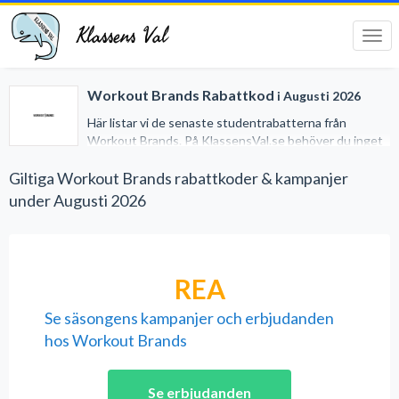
Klassens Val
Tog
navi
Workout Brands Rabattkod
i Augusti 2026
Här listar vi de senaste studentrabatterna från
Workout Brands. På KlassensVal.se behöver du inget
studentkort för att erhålla generösa rabatter när du
handlar på nätet. Vi har gjort det lätt för dig genom att
Giltiga Workout Brands rabattkoder & kampanjer
samla alla studentrabatter på ett och samma ställe.
under Augusti 2026
REA
Se säsongens kampanjer och erbjudanden
hos Workout Brands
Se erbjudanden