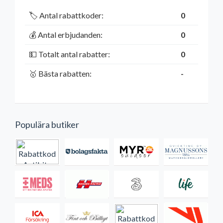
🏷️ Antal rabattkoder:
0
💰 Antal erbjudanden:
0
💵 Totalt antal rabatter:
0
🥇 Bästa rabatten:
-
Populära butiker