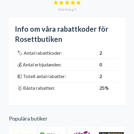
Vårt betyg
5
Info om våra rabattkoder för
Rosettbutiken
🏷️ Antal rabattkoder:
2
💰 Antal erbjudanden:
0
💵 Totalt antal rabatter:
2
🥇 Bästa rabatten:
25%
Populära butiker