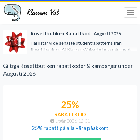
Klassens Val
Tog
navi
Rosettbutiken Rabattkod
i Augusti 2026
Här listar vi de senaste studentrabatterna från
Rosettbutiken. På KlassensVal.se behöver du inget
studentkort för att erhålla generösa rabatter när du
handlar på nätet. Vi har gjort det lätt för dig genom att
Giltiga Rosettbutiken rabattkoder & kampanjer under
samla alla studentrabatter på ett och samma ställe.
Augusti 2026
25%
RABATTKOD
Utgår 2026-12-31
25% rabatt på alla våra påskkort