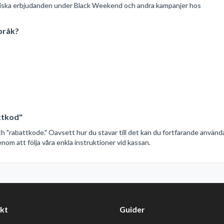
astiska erbjudanden under Black Weekend och andra kampanjer hos
pråk?
attkod"
och "rabattkode." Oavsett hur du stavar till det kan du fortfarande använd
nom att följa våra enkla instruktioner vid kassan.
kt
Guider