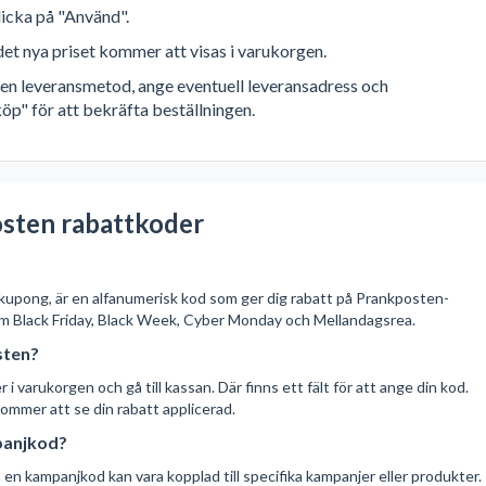
licka på "Använd".
et nya priset kommer att visas i varukorgen.
älj en leveransmetod, ange eventuell leveransadress och
öp" för att bekräfta beställningen.
sten rabattkoder
 kupong, är en alfanumerisk kod som ger dig rabatt på Prankposten-
m Black Friday, Black Week, Cyber Monday och Mellandagsrea.
sten?
 varukorgen och gå till kassan. Där finns ett fält för att ange din kod.
 kommer att se din rabatt applicerad.
panjkod?
en kampanjkod kan vara kopplad till specifika kampanjer eller produkter.