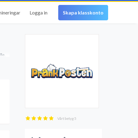
mineringar
Logga in
Skapa klasskonto
le.
Vårt betyg
5