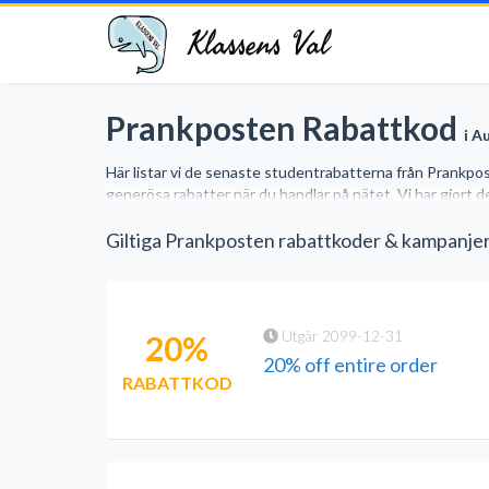
Klassens Val
Prankposten Rabattkod
i A
Här listar vi de senaste studentrabatterna från Prankpo
generösa rabatter när du handlar på nätet. Vi har gjort d
Giltiga Prankposten rabattkoder & kampanje
Utgår 2099-12-31
20%
20% off entire order
RABATTKOD