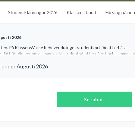
Studentklänningar 2026
Klassens band
Förslag på no
ugusti 2026
sten. På KlassensVal.se behöver du inget studentkort för att erhålla
et lätt för dig genom att samla alla studentrabatter på ett och samma stäl
r under Augusti 2026
Se rabatt