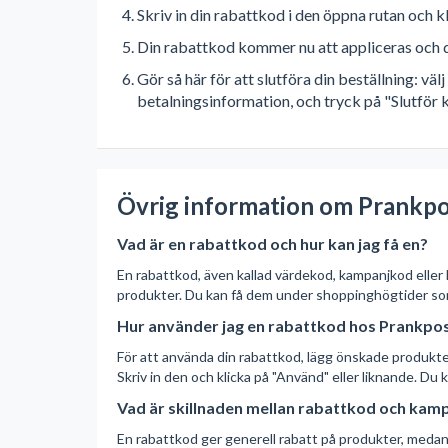
Skriv in din rabattkod i den öppna rutan och k
Din rabattkod kommer nu att appliceras och d
Gör så här för att slutföra din beställning: v
betalningsinformation, och tryck på "Slutför k
Övrig information om Prankpo
Vad är en rabattkod och hur kan jag få en?
En rabattkod, även kallad värdekod, kampanjkod eller
produkter. Du kan få dem under shoppinghögtider so
Hur använder jag en rabattkod hos Prankpo
För att använda din rabattkod, lägg önskade produkter i
Skriv in den och klicka på "Använd" eller liknande. Du
Vad är skillnaden mellan rabattkod och kam
En rabattkod ger generell rabatt på produkter, medan 