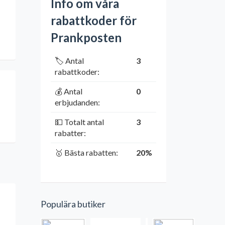
Info om våra
rabattkoder för
Prankposten
🏷️ Antal
3
rabattkoder:
💰 Antal
0
erbjudanden:
💵 Totalt antal
3
rabatter:
🥇 Bästa rabatten:
20%
Populära butiker