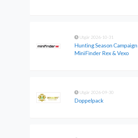
Utgår 2026-10-31
Hunting Season Campaign 
MiniFinder Rex & Vexo
Utgår 2026-09-30
Doppelpack