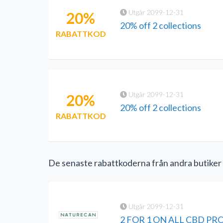
Utgår 2099-12-31
20%
20% off 2 collections
RABATTKOD
Utgår 2099-12-31
20%
20% off 2 collections
RABATTKOD
De senaste rabattkoderna från andra butiker
Utgår 2099-12-31
2 FOR 1 ON ALL CBD P