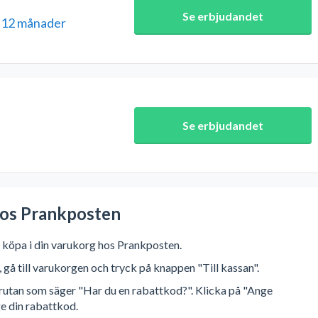
Se erbjudandet
i 12 månader
Se erbjudandet
e
hos Prankposten
 köpa i din varukorg hos Prankposten.
r, gå till varukorgen och tryck på knappen "Till kassan".
l rutan som säger "Har du en rabattkod?". Klicka på "Ange
e din rabattkod.