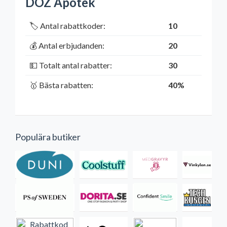
DOZ Apotek
🏷️ Antal rabattkoder:
10
💰 Antal erbjudanden:
20
💵 Totalt antal rabatter:
30
🥇 Bästa rabatten:
40%
Populära butiker