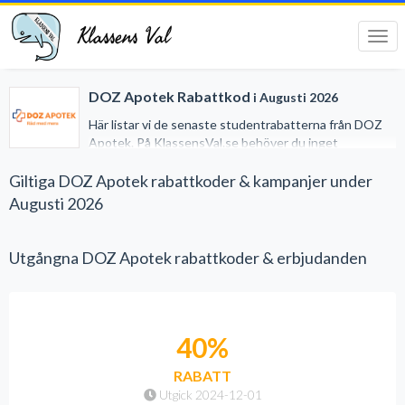
Klassens Val
Tog
navi
DOZ Apotek Rabattkod
i Augusti 2026
Här listar vi de senaste studentrabatterna från DOZ
Apotek. På KlassensVal.se behöver du inget
studentkort för att erhålla generösa rabatter när du
handlar på nätet. Vi har gjort det lätt för dig genom att
Giltiga DOZ Apotek rabattkoder & kampanjer under
samla alla studentrabatter på ett och samma ställe.
Augusti 2026
Utgångna DOZ Apotek rabattkoder & erbjudanden
40%
RABATT
Utgick 2024-12-01