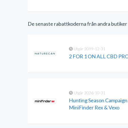
De senaste rabattkoderna från andra butiker
Utgår 2099-12-31
2 FOR 1 ON ALL CBD P
Utgår 2026-10-31
Hunting Season Campaign 
MiniFinder Rex & Vexo