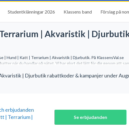
Studentklänningar 2026
Klassens band
Förslag på no
 Terrarium | Akvaristik | Djurbuti
e | Hund | Katt | Terrarium | Akvaristik | Djurbutik. På KlassensVal.se
atter när du handlar på nätet. Vi har gjort det lätt för dig genom att sa
| Akvaristik | Djurbutik rabattkoder & kampanjer under Aug
ch erbjudanden
t | Terrarium |
Se erbjudanden