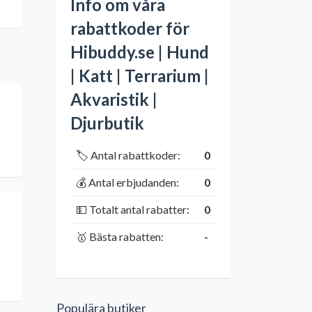
Info om våra
rabattkoder för
Hibuddy.se | Hund
| Katt | Terrarium |
Akvaristik |
Djurbutik
🏷️ Antal rabattkoder:
0
💰 Antal erbjudanden:
0
💵 Totalt antal rabatter:
0
🥇 Bästa rabatten:
-
Populära butiker