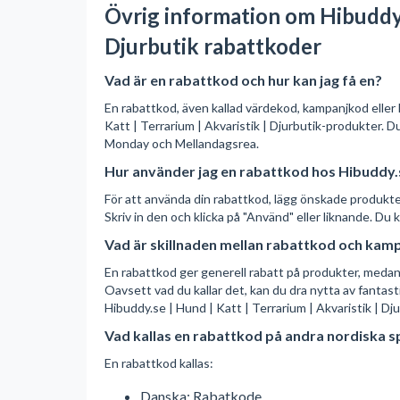
Övrig information om Hibuddy.s
Djurbutik rabattkoder
Vad är en rabattkod och hur kan jag få en?
En rabattkod, även kallad värdekod, kampanjkod eller
Katt | Terrarium | Akvaristik | Djurbutik-produkter.
Monday och Mellandagsrea.
Hur använder jag en rabattkod hos Hibuddy.se
För att använda din rabattkod, lägg önskade produkter i
Skriv in den och klicka på "Använd" eller liknande. Du
Vad är skillnaden mellan rabattkod och kam
En rabattkod ger generell rabatt på produkter, medan 
Oavsett vad du kallar det, kan du dra nytta av fant
Hibuddy.se | Hund | Katt | Terrarium | Akvaristik | Dju
Vad kallas en rabattkod på andra nordiska s
En rabattkod kallas:
Danska: Rabatkode