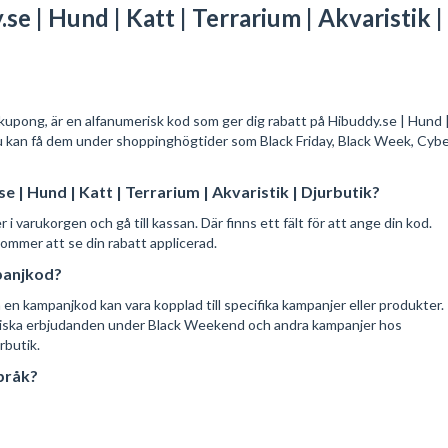
e | Hund | Katt | Terrarium | Akvaristik |
 kupong, är en alfanumerisk kod som ger dig rabatt på Hibuddy.se | Hund 
 Du kan få dem under shoppinghögtider som Black Friday, Black Week, Cyb
 | Hund | Katt | Terrarium | Akvaristik | Djurbutik?
 varukorgen och gå till kassan. Där finns ett fält för att ange din kod.
 kommer att se din rabatt applicerad.
panjkod?
en kampanjkod kan vara kopplad till specifika kampanjer eller produkter.
astiska erbjudanden under Black Weekend och andra kampanjer hos
rbutik.
pråk?