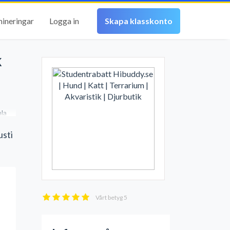
mineringar
Logga in
Skapa klasskonto
k
mla
usti
Vårt betyg
5