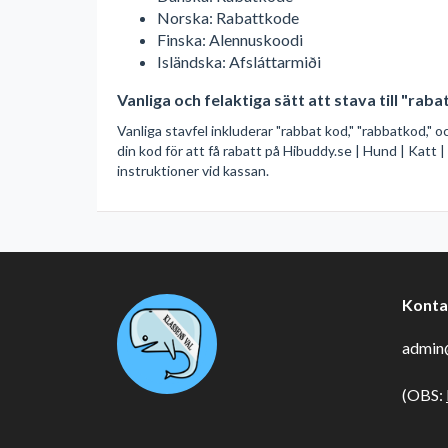
Norska: Rabattkode
Finska: Alennuskoodi
Isländska: Afsláttarmiði
Vanliga och felaktiga sätt att stava till "rab
Vanliga stavfel inkluderar "rabbat kod," "rabbatkod," 
din kod för att få rabatt på Hibuddy.se | Hund | Katt |
instruktioner vid kassan.
Konta
admin@
(OBS: