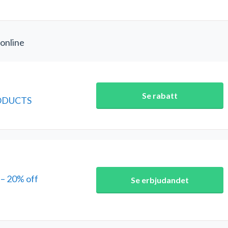
 online
Se rabatt
RODUCTS
– 20% off
Se erbjudandet