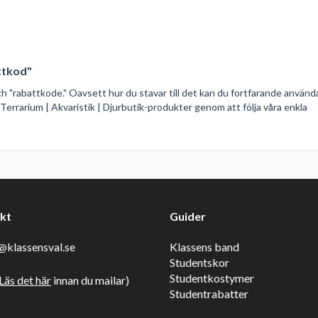
attkod"
och "rabattkode." Oavsett hur du stavar till det kan du fortfarande använd
 Terrarium | Akvaristik | Djurbutik-produkter genom att följa våra enkla
kt
Guider
klassensval.se
Klassens band
Studentskor
Studentkostymer
Läs det här
innan du mailar)
Studentrabatter