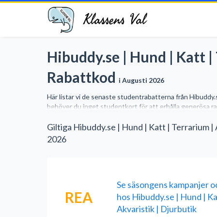
Klassens Val
Hibuddy.se | Hund | Katt |
Rabattkod
i Augusti 2026
Här listar vi de senaste studentrabatterna från Hibuddy.s
behöver du inget studentkort för att erhålla generösa rab
alla studentrabatter på ett och samma ställe.
Giltiga Hibuddy.se | Hund | Katt | Terrarium 
2026
Se säsongens kampanjer o
REA
hos Hibuddy.se | Hund | Kat
Akvaristik | Djurbutik