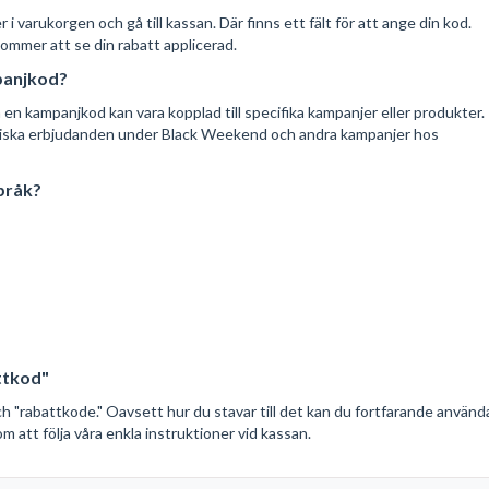
 varukorgen och gå till kassan. Där finns ett fält för att ange din kod.
 kommer att se din rabatt applicerad.
panjkod?
en kampanjkod kan vara kopplad till specifika kampanjer eller produkter.
astiska erbjudanden under Black Weekend och andra kampanjer hos
pråk?
attkod"
och "rabattkode." Oavsett hur du stavar till det kan du fortfarande använd
m att följa våra enkla instruktioner vid kassan.