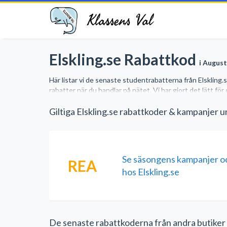
Klassens Val
Elskling.se Rabattkod
i August
Här listar vi de senaste studentrabatterna från Elskling
rabatter när du handlar på nätet. Vi har gjort det lätt fö
Giltiga Elskling.se rabattkoder & kampanjer 
Se säsongens kampanjer o
REA
hos Elskling.se
De senaste rabattkoderna från andra butiker