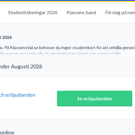
Studentklänningar 2026
Klassens band
Förslag på no
i 2026
.se. På KlassensVal.se behöver du inget studentkort för att erhålla gener
r dig genom att samla alla studentrabatter på ett och samma ställe.
under Augusti 2026
ch erbjudanden
Se erbjudanden
 online