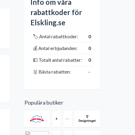
Info om våra
rabattkoder för
Elskling.se
🏷️ Antal rabattkoder:
0
💰 Antal erbjudanden:
0
💵 Totalt antal rabatter:
0
🥇 Bästa rabatten:
-
Populära butiker