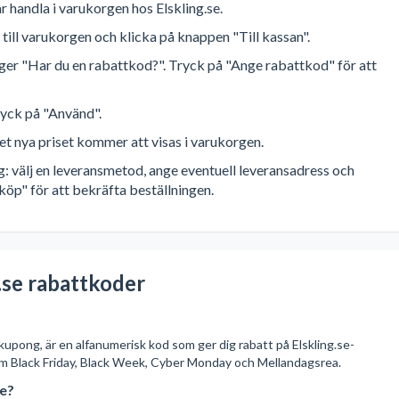
r handla i varukorgen hos Elskling.se.
 till varukorgen och klicka på knappen "Till kassan".
 säger "Har du en rabattkod?". Tryck på "Ange rabattkod" för att
ryck på "Använd".
et nya priset kommer att visas i varukorgen.
g: välj en leveransmetod, ange eventuell leveransadress och
köp" för att bekräfta beställningen.
.se rabattkoder
kupong, är en alfanumerisk kod som ger dig rabatt på Elskling.se-
m Black Friday, Black Week, Cyber Monday och Mellandagsrea.
se?