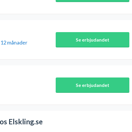
Se erbjudandet
i 12 månader
Se erbjudandet
e
os Elskling.se