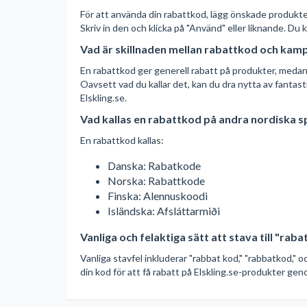
För att använda din rabattkod, lägg önskade produkter i
Skriv in den och klicka på "Använd" eller liknande. Du
Vad är skillnaden mellan rabattkod och kam
En rabattkod ger generell rabatt på produkter, medan 
Oavsett vad du kallar det, kan du dra nytta av fant
Elskling.se.
Vad kallas en rabattkod på andra nordiska s
En rabattkod kallas:
Danska: Rabatkode
Norska: Rabattkode
Finska: Alennuskoodi
Isländska: Afsláttarmiði
Vanliga och felaktiga sätt att stava till "rab
Vanliga stavfel inkluderar "rabbat kod," "rabbatkod," 
din kod för att få rabatt på Elskling.se-produkter geno