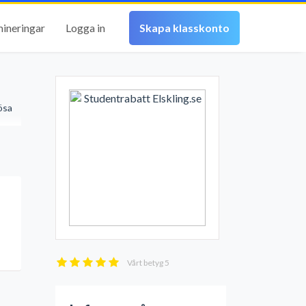
mineringar
Logga in
Skapa klasskonto
ösa
Vårt betyg
5