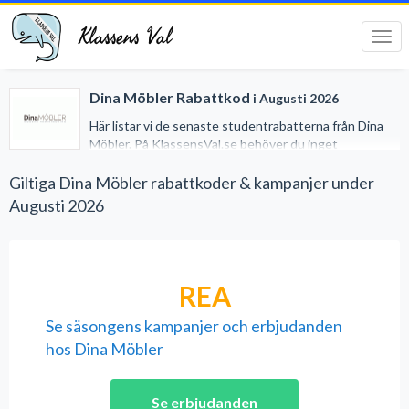
Klassens Val
Tog
navi
Dina Möbler Rabattkod
i Augusti 2026
Här listar vi de senaste studentrabatterna från Dina
Möbler. På KlassensVal.se behöver du inget
studentkort för att erhålla generösa rabatter när du
handlar på nätet. Vi har gjort det lätt för dig genom att
Giltiga Dina Möbler rabattkoder & kampanjer under
samla alla studentrabatter på ett och samma ställe.
Augusti 2026
REA
Se säsongens kampanjer och erbjudanden
hos Dina Möbler
Se erbjudanden