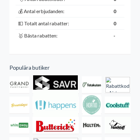
💰 Antal erbjudanden:
0
💵 Totalt antal rabatter:
0
🥇 Bästa rabatten:
-
Populära butiker