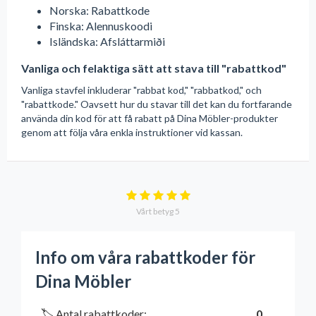
Norska: Rabattkode
Finska: Alennuskoodi
Isländska: Afsláttarmiði
Vanliga och felaktiga sätt att stava till "rabattkod"
Vanliga stavfel inkluderar "rabbat kod," "rabbatkod," och
"rabattkode." Oavsett hur du stavar till det kan du fortfarande
använda din kod för att få rabatt på Dina Möbler-produkter
genom att följa våra enkla instruktioner vid kassan.
Vårt betyg
5
Info om våra rabattkoder för
Dina Möbler
🏷️ Antal rabattkoder:
0