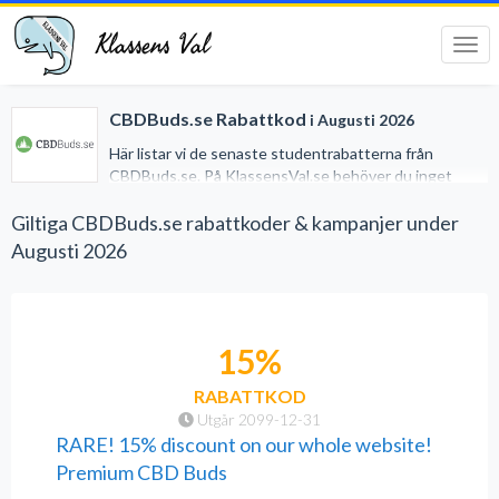
Klassens Val
Tog
navi
CBDBuds.se Rabattkod
i Augusti 2026
Här listar vi de senaste studentrabatterna från
CBDBuds.se. På KlassensVal.se behöver du inget
studentkort för att erhålla generösa rabatter när du
handlar på nätet. Vi har gjort det lätt för dig genom att
Giltiga CBDBuds.se rabattkoder & kampanjer under
samla alla studentrabatter på ett och samma ställe.
Augusti 2026
15%
RABATTKOD
Utgår 2099-12-31
RARE! 15% discount on our whole website!
Premium CBD Buds